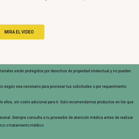
MIRA EL VIDEO
materiales están protegidos por derechos de propiedad intelectual y no pueden
o según sea necesario para procesar tus solicitudes o por requerimiento
e ellos, sin costo adicional para ti. Solo recomendamos productos en los que
esional. Siempre consulta a tu proveedor de atención médica antes de realizar
ico o tratamiento médico.