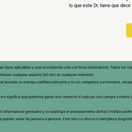
lo que este Dr. tiene que decir.
s las leyes aplicables y usar el contenido solo con fines informativos. Todos los 
ntinuar cualquier aspecto del sitio en cualquier momento.
al enviada se maneja confidencialmente y no se compartirá con terceros, except
Esto significa que podemos ganar una comisión si realizas una compra a través d
nes informativos generales y no sustituye el asesoramiento dental o médico prof
pueden variar de persona a persona. Este sitio no ofrece ni reemplaza diagnóst