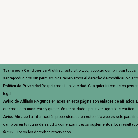
Términos y Condiciones
-Al utilizar este sitio web, aceptas cumplir con toda
ser reproducidos sin permiso. Nos reservamos el derecho de modificar o disco
Política de Privacidad
-Respetamos tu privacidad. Cualquier información person
legal.
Aviso de Afiliados
-Algunos enlaces en esta página son enlaces de afiliados. 
creemos genuinamente y que están respaldados por investigación científica.
Aviso Médico
-La información proporcionada en este sitio web es solo para fi
cambios en tu rutina de salud o comenzar nuevos suplementos. Los resultados 
© 2025 Todos los derechos reservados.-