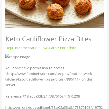
Keto Cauliflower Pizza Bites
Deja un comentario
/
Low-Carb
/ Por
admin
You don’t have permission to access
«http://www.foodnetwork.com/recipes/food-network-
kitchen/keto-cauliflower-pizza-bites-7996111» on this
server.
Reference #18.a05a33b8.1738701684.197520ff
https://errors.edgesuite.net/18.a05a33b8.1738701684.19752