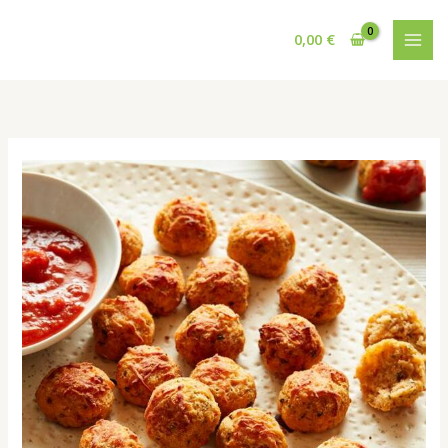
Ir
al
0,00
€
contenido