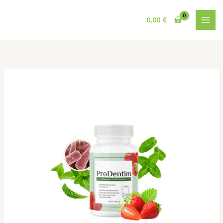
Ir
al
0,00
€
contenido