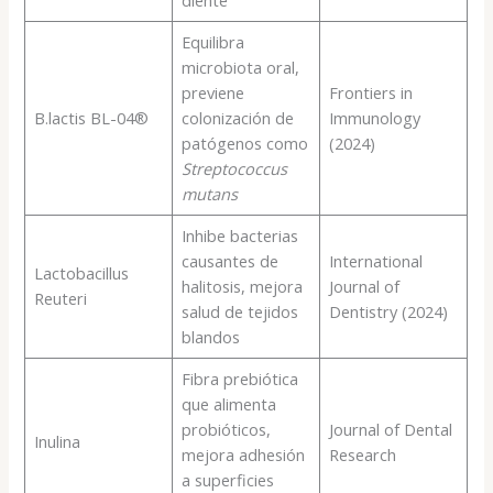
diente
Equilibra
microbiota oral,
previene
Frontiers in
B.lactis BL-04®
colonización de
Immunology
patógenos como
(2024)
Streptococcus
mutans
Inhibe bacterias
causantes de
International
Lactobacillus
halitosis, mejora
Journal of
Reuteri
salud de tejidos
Dentistry (2024)
blandos
Fibra prebiótica
que alimenta
probióticos,
Journal of Dental
Inulina
mejora adhesión
Research
a superficies